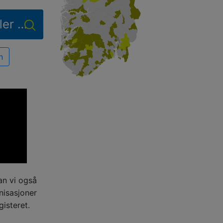
n
an vi også
nisasjoner
gisteret.