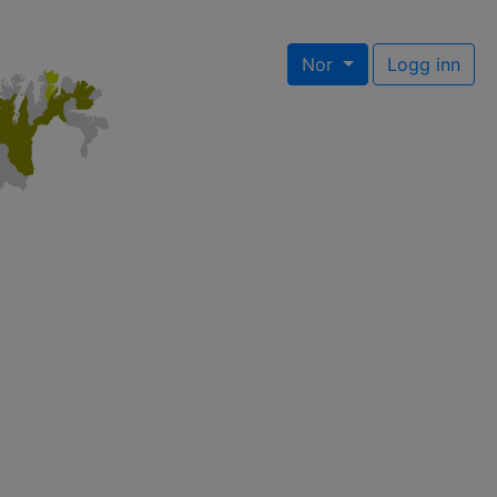
Nor
Logg inn