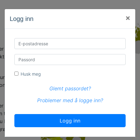
×
Logg inn
ver 2700
kt over
Husk meg
muneansatte
oner.
Glemt passordet?
Problemer med å logge inn?
er å gjøre
n ta med til
Logg inn
u kan se
rønt i